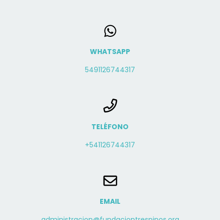
WHATSAPP
5491126744317
TELÉFONO
+541126744317
EMAIL
administracion@fundaciontrespinos.org