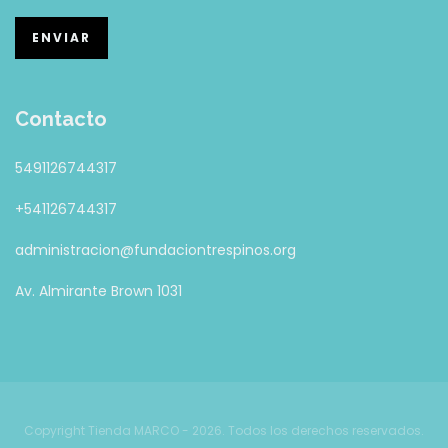
Contacto
5491126744317
+541126744317
administracion@fundaciontrespinos.org
Av. Almirante Brown 1031
Copyright Tienda MARCO - 2026. Todos los derechos reservados.