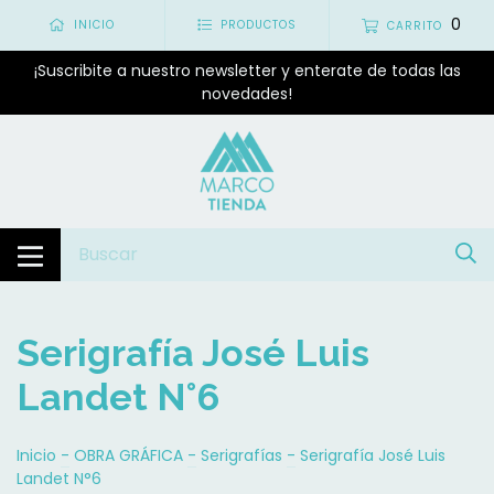
0
INICIO
PRODUCTOS
CARRITO
¡Suscribite a nuestro newsletter y enterate de todas las
novedades!
Serigrafía José Luis
Landet N°6
Inicio
-
OBRA GRÁFICA
-
Serigrafías
-
Serigrafía José Luis
Landet N°6