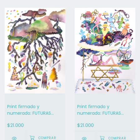
Print firmado y
Print firmado y
numerado: FUTURAS
numerado: FUTURAS
CAVERNAS / ANA CLARA
CAVERNAS / ANA CLARA
$21.000
$21.000
SOLER 10
SOLER 6