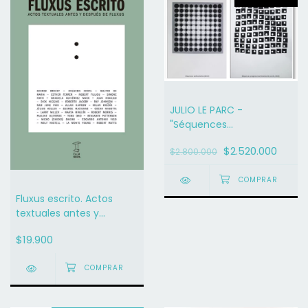
JULIO LE PARC -
"Séquences
ambivalentes (2019)" y
$2.520.000
$2.800.000
"Séquences progressives
(Rotation de carrés,
2019)"
Fluxus escrito. Actos
textuales antes y
después de Fluxus -
$19.900
MARIANO MAYER (COMP.)