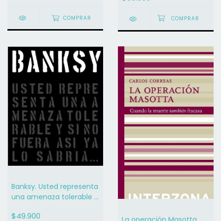
COMPRAR
Banksy. Usted representa
una amenaza tolerable y
si no fuera así, ya lo
$49.900
sabría... - Patrick Potter
La operación Masotta.