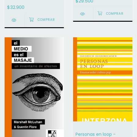
$29.500
Jacques Aumont /
$32.900
Michel Marie
Personas en loop -