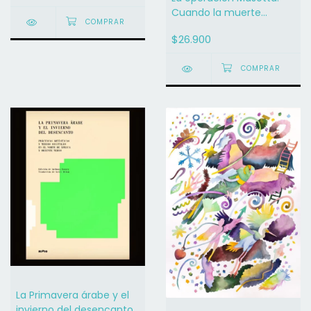
Cuando la muerte
"también" fracasa -
$26.900
Carlos Correas
La Primavera árabe y el
invierno del desencanto.