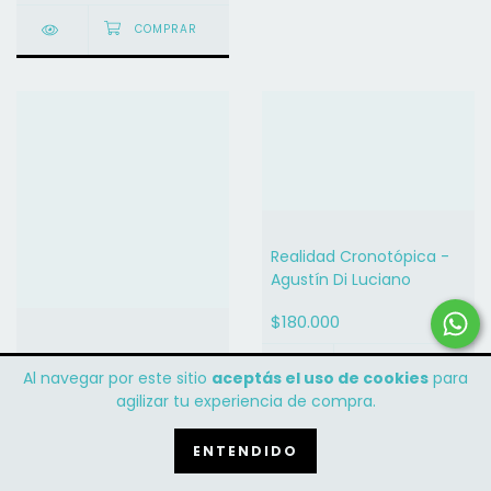
Realidad Cronotópica -
Agustín Di Luciano
$180.000
El libro de los colectivos
Al navegar por este sitio
aceptás el uso de cookies
para
agilizar tu experiencia de compra.
$44.900
ENTENDIDO