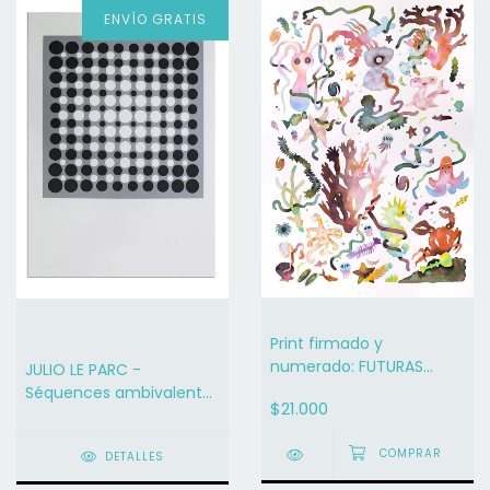
ENVÍO GRATIS
Print firmado y
numerado: FUTURAS
JULIO LE PARC -
CAVERNAS / ANA CLARA
Séquences ambivalentes
$21.000
SOLER 12
(2019) - serigrafía
DETALLES