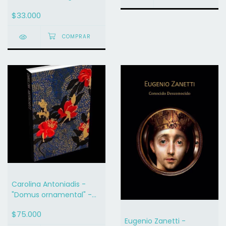
LA EDAD
$33.000
CONTEMPORÁNEA
1960/2010
Carolina Antoniadis -
"Domus ornamental" -
(Tapa blanda)
$75.000
Eugenio Zanetti -