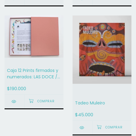
Caja 12 Prints firmados y
numerados: LAS DOCE /
FUTURAS CAVERNAS / ANA
$190.000
CLARA SOLER
Tadeo Muleiro
$45.000