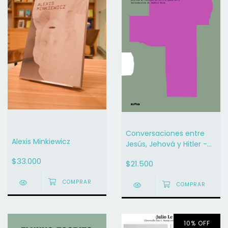
Conversaciones entre
Alexis Minkiewicz
Jesús, Jehová y Hitler -
León Ferrari
$33.000
$21.500
10
%
OFF