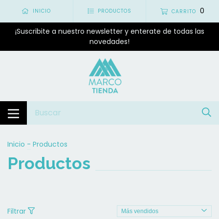
0
INICIO
PRODUCTOS
CARRITO
¡Suscribite a nuestro newsletter y enterate de todas las
novedades!
Inicio
-
Productos
Productos
Filtrar