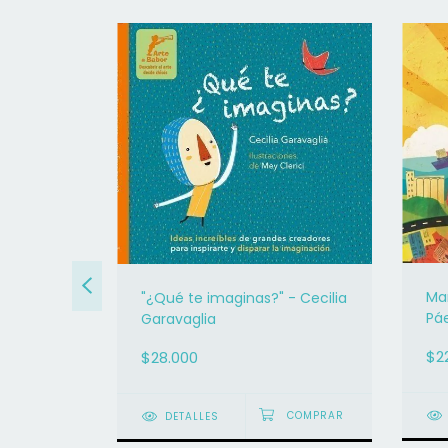
Mar
"¿Qué te imaginas?" - Cecilia
 - Loic
Pá
Garavaglia
$2
$28.000
DETALLES