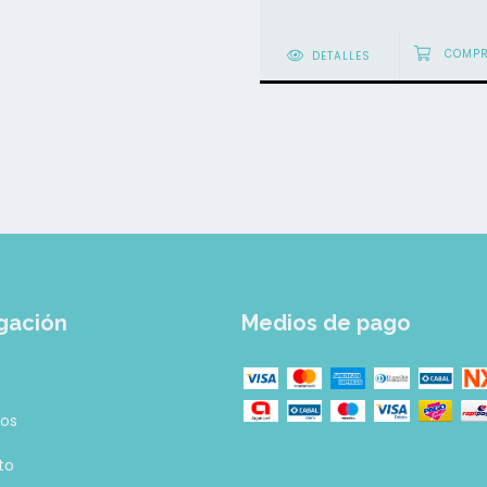
DETALLES
gación
Medios de pago
tos
to