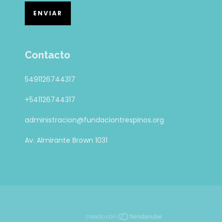
Contacto
5491126744317
+541126744317
administracion@fundaciontrespinos.org
Av. Almirante Brown 1031