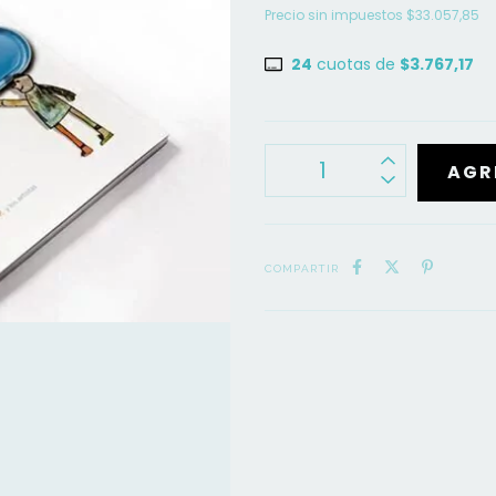
Precio sin impuestos
$33.057,85
24
cuotas de
$3.767,17
COMPARTIR