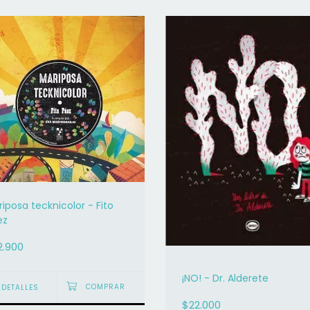
iposa tecknicolor - Fito
ez
2.900
¡NO! - Dr. Alderete
DETALLES
$22.000