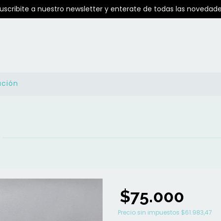
Suscribite a nuestro newsletter y enterate de todas las novedade
ución
$75.000
Precio sin impuestos
$61.983,47