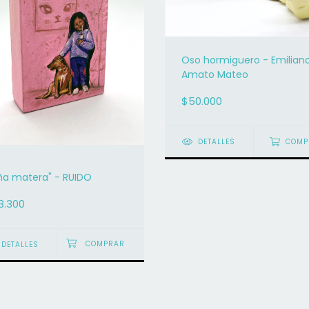
Oso hormiguero - Emilian
́Amato Mateo
$50.000
DETALLES
COMP
iña matera" - RUIDO
3.300
DETALLES