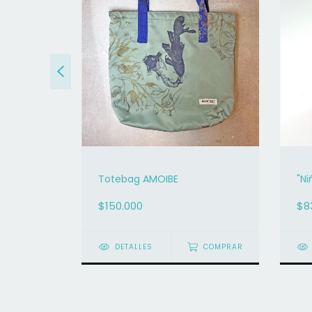
es" -
Totebag AMOIBE
"N
$150.000
$8
DETALLES
COMPRAR