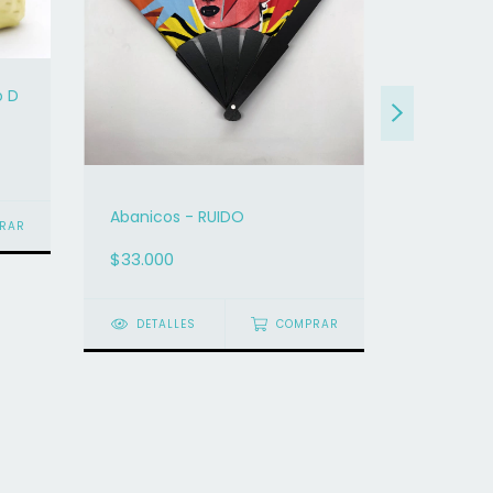
o D
Abanicos - RUIDO
RAR
$33.000
Coyuyoc
$100.000
DETALLES
COMPRAR
DETAL