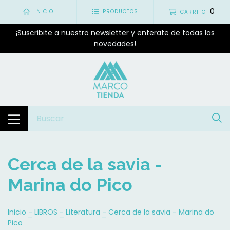
0
INICIO
PRODUCTOS
CARRITO
¡Suscribite a nuestro newsletter y enterate de todas las
novedades!
Cerca de la savia -
Marina do Pico
Inicio
-
LIBROS
-
Literatura
-
Cerca de la savia - Marina do
Pico