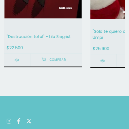
"Sólo te quiero c
"Destrucción total" - Lila Siegrist
Umpi
$22.500
$25.900