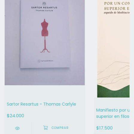
Sartor Resartus - Thomas Carlyle
Manifiesto por u
$24.000
superior en filosof
Maniglier
$17.500