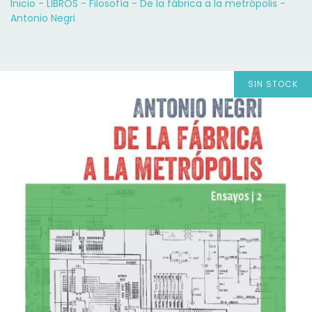
Inicio
-
LIBROS
-
Filosofía
-
De la fábrica a la metrópolis -
Antonio Negri
SIN STOCK