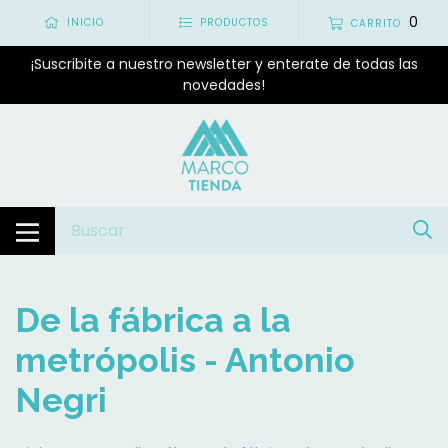
0
INICIO
PRODUCTOS
CARRITO
¡Suscribite a nuestro newsletter y enterate de todas las
novedades!
De la fábrica a la
metrópolis - Antonio
Negri