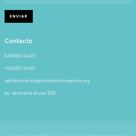
Contacto
5491126744317
+541126744317
administracion@fundaciontrespinos.org
Av. Almirante Brown 1031
Copyright Tienda MARCO - 2026. Todos los derechos reservados.