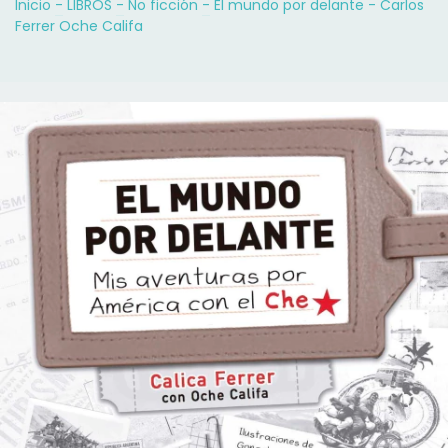
Inicio
-
LIBROS
-
No ficción
-
El mundo por delante - Carlos
Ferrer Oche Califa