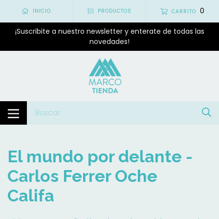
0
INICIO
PRODUCTOS
CARRITO
¡Suscribite a nuestro newsletter y enterate de todas las
novedades!
El mundo por delante -
Carlos Ferrer Oche
Califa