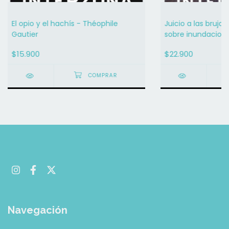
El opio y el hachís - Théophile
Juicio a las bruja
Gautier
sobre inundacione
asesinatos y male
$15.900
$22.900
Benjamin
Navegación