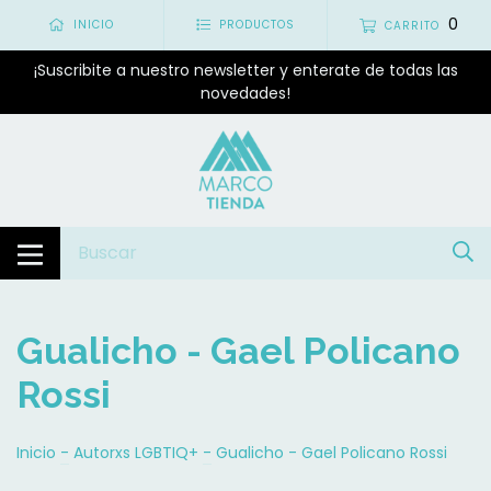
0
INICIO
PRODUCTOS
CARRITO
¡Suscribite a nuestro newsletter y enterate de todas las
novedades!
Gualicho - Gael Policano
Rossi
Inicio
-
Autorxs LGBTIQ+
-
Gualicho - Gael Policano Rossi