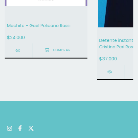
Machito - Gael Policano Rossi
$24.000
Detente instante, 
Cristina Peri Rossi
$37.000