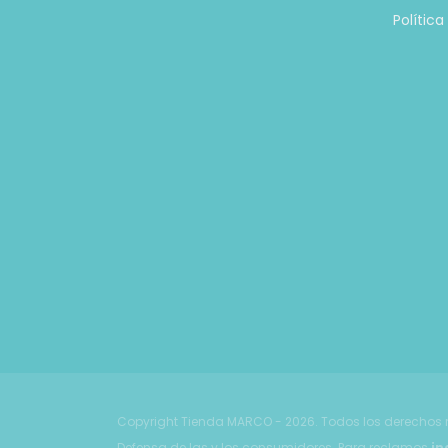
Polític
Copyright Tienda MARCO - 2026. Todos los derechos 
Defensa de las y los consumidores. Para reclamos
in