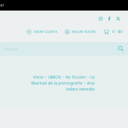
s!
0
$0
CREAR CUENTA
INICIAR SESIÓN
-
Inicio
-
LIBROS
-
No ficción
-
La
libertad de la pornografía - Ana
Valero Heredia