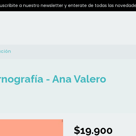
Suscribite a nuestro newsletter y enterate de todas las novedade
ución
rnografía - Ana Valero
$19.900