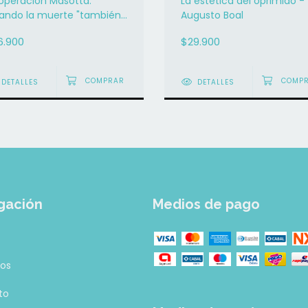
 operación Masotta.
La estética del oprimido -
ando la muerte "también"
Augusto Boal
casa - Carlos Correas
6.900
$29.900
DETALLES
DETALLES
gación
Medios de pago
tos
to