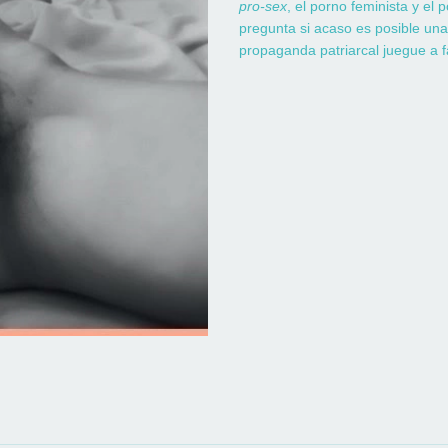
pro-sex
, el porno feminista y el
pregunta si acaso es posible un
propaganda patriarcal juegue a f