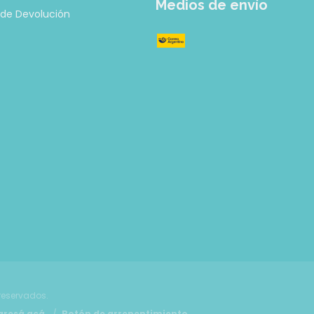
Medios de envío
a de Devolución
reservados.
gresá acá.
/
Botón de arrepentimiento