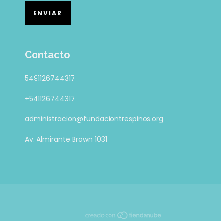
Contacto
5491126744317
+541126744317
administracion@fundaciontrespinos.org
Av. Almirante Brown 1031