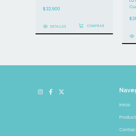
La
Cu
$32.900
fra
$2
DETALLES
Nave
Inicio
Produc
Contac