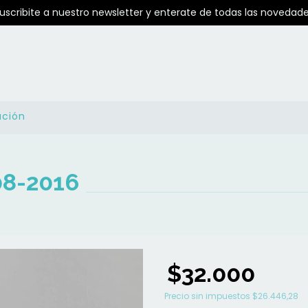
Suscribite a nuestro newsletter y enterate de todas las novedade
ución
08-2016
$32.000
Precio sin impuestos
$26.446,28