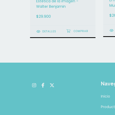
El 
Estética de la imagen -
Mu
Walter Benjamin
te
$2
$29.900
Mo
DETALLES
Nave
Inicio
Produc