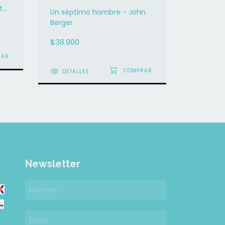
t
Un séptimo hombre - John
La opera
Berger
Cuando l
fracasa 
$38.900
$26.900
DETALLES
DETAL
Newsletter