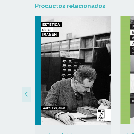
Productos relacionados
es desde
mián