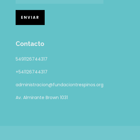
Contacto
5491126744317
+541126744317
administracion@fundaciontrespinos.org
Av. Almirante Brown 1031