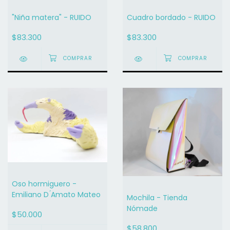
"Niña matera" - RUIDO
Cuadro bordado - RUIDO
$83.300
$83.300
Oso hormiguero -
Emiliano D ́Amato Mateo
Mochila - Tienda
Nómade
$50.000
$58.800