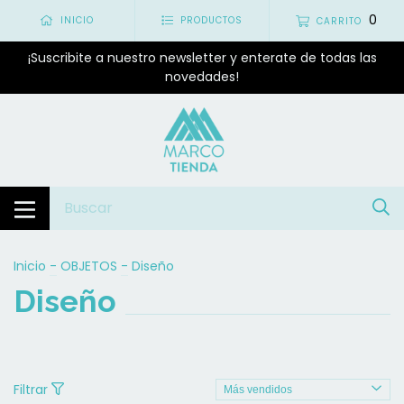
0
INICIO
PRODUCTOS
CARRITO
¡Suscribite a nuestro newsletter y enterate de todas las
novedades!
Inicio
-
OBJETOS
-
Diseño
Diseño
Filtrar