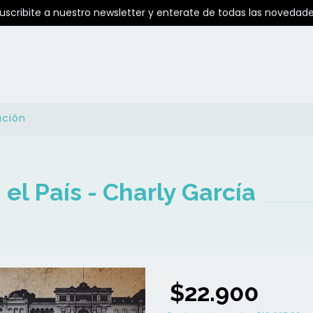
Suscribite a nuestro newsletter y enterate de todas las novedade
ución
 el País - Charly García
$22.900