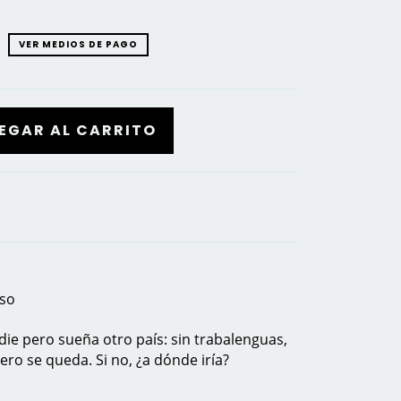
VER MEDIOS DE PAGO
oso
nadie pero sueña otro país: sin trabalenguas,
pero se queda. Si no, ¿a dónde iría?