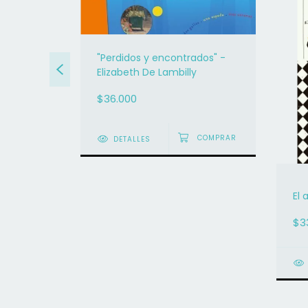
"Perdidos y encontrados" -
Elizabeth De Lambilly
t
$36.000
DETALLES
El 
$3