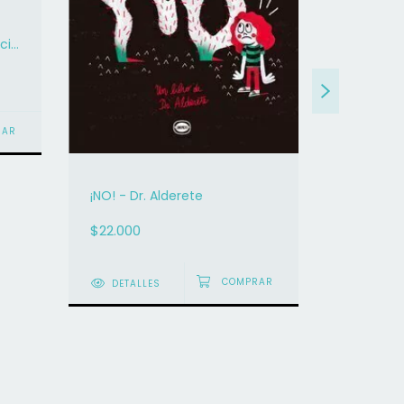
icia
Mariposa 
Páez
$22.900
¡NO! - Dr. Alderete
DETAL
$22.000
DETALLES