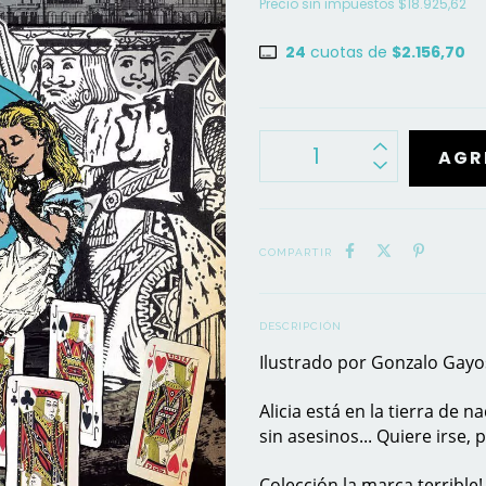
Precio sin impuestos
$18.925,62
24
cuotas de
$2.156,70
COMPARTIR
DESCRIPCIÓN
Ilustrado por Gonzalo Gay
Alicia está en la tierra de 
sin asesinos... Quiere irse, 
Colección la marca terrible!