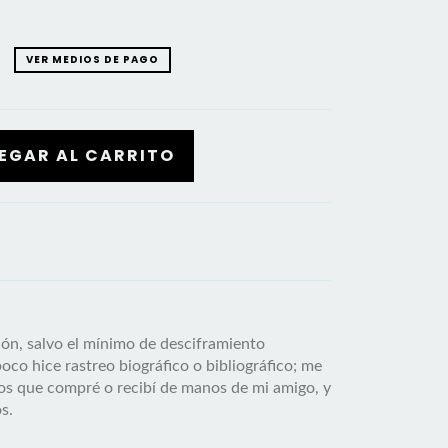
VER MEDIOS DE PAGO
ción, salvo el mínimo de desciframiento
oco hice rastreo biográfico o bibliográfico; me
ibros que compré o recibí de manos de mi amigo, y
s.