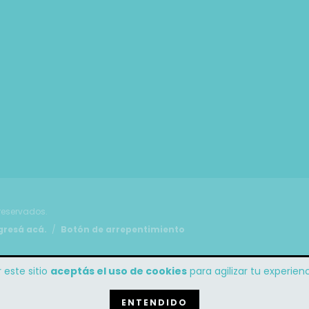
reservados.
gresá acá.
/
Botón de arrepentimiento
 este sitio
aceptás el uso de cookies
para agilizar tu experie
ENTENDIDO