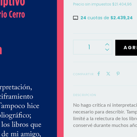
Precio sin impuestos
$21.404,96
24
cuotas de
$2.439,24
COMPARTIR
DESCRIPCIÓN
No hago crítica ni interpreta
necesario para describir. Tamp
limité a la relectura de los l
conservé durante muchos año