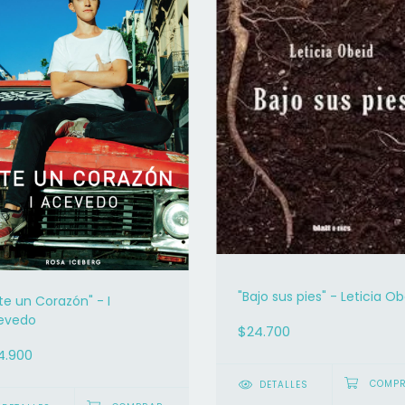
"Bajo sus pies" - Leticia O
te un Corazón" - I
evedo
$24.700
4.900
DETALLES