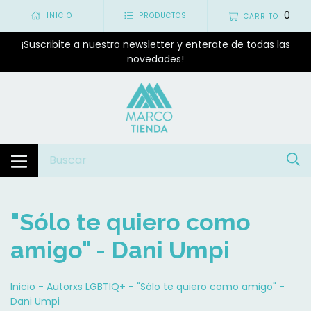
0
INICIO
PRODUCTOS
CARRITO
¡Suscribite a nuestro newsletter y enterate de todas las
novedades!
"Sólo te quiero como
amigo" - Dani Umpi
Inicio
-
Autorxs LGBTIQ+
-
"Sólo te quiero como amigo" -
Dani Umpi