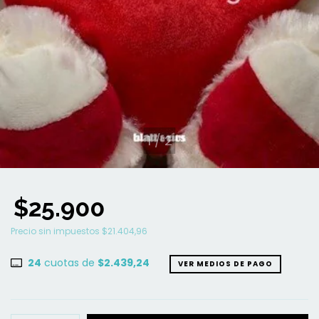
1
/
2
$25.900
Precio sin impuestos
$21.404,96
24
cuotas de
$2.439,24
VER MEDIOS DE PAGO