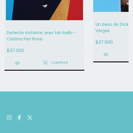
Un beso de Dick 
Vargas
Detente instante, eres tan bello -
Cristina Peri Rossi
$27.500
$37.000