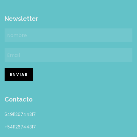
Newsletter
Contacto
5491126744317
+541126744317