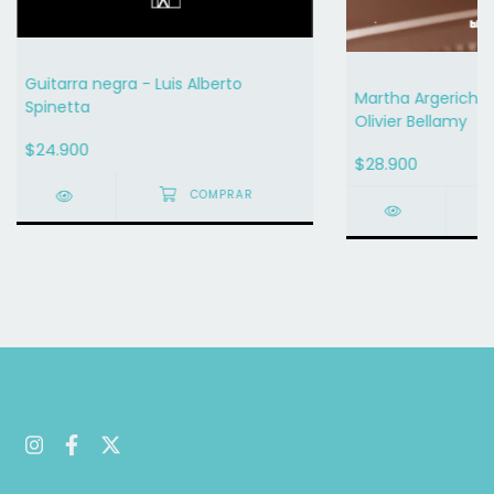
Guitarra negra - Luis Alberto
Martha Argerich. U
Spinetta
Olivier Bellamy
$24.900
$28.900