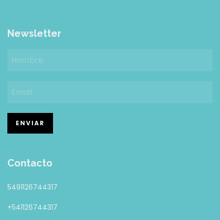
Newsletter
Contacto
5491126744317
+541126744317