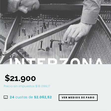
$21.900
Precio sin impuestos
$18.099,17
24
cuotas de
$2.062,52
VER MEDIOS DE PAGO