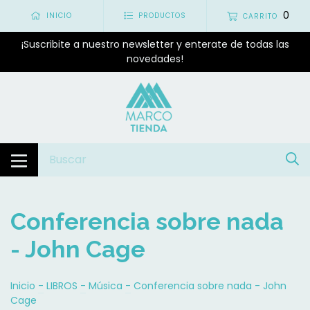
0
INICIO
PRODUCTOS
CARRITO
¡Suscribite a nuestro newsletter y enterate de todas las
novedades!
Conferencia sobre nada
- John Cage
Inicio
-
LIBROS
-
Música
-
Conferencia sobre nada - John
Cage