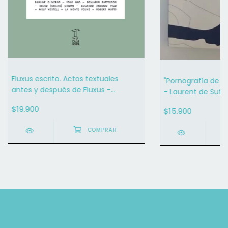
Fluxus escrito. Actos textuales
"Pornografía de 
antes y después de Fluxus -
- Laurent de Sutt
MARIANO MAYER (COMP.)
$19.900
$15.900