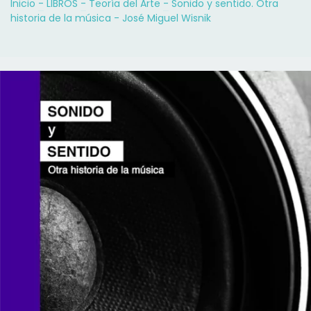
Inicio
-
LIBROS
-
Teoría del Arte
-
Sonido y sentido. Otra
historia de la música - José Miguel Wisnik