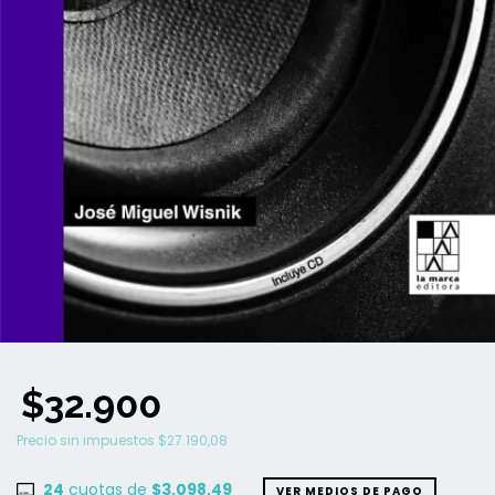
$32.900
Precio sin impuestos
$27.190,08
24
cuotas de
$3.098,49
VER MEDIOS DE PAGO