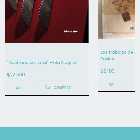
Los trabajos de Hé
Rosker
"Destrucción total" - Lila Siegrist
$8.100
$22.500