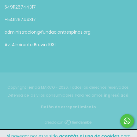
5491126744317
+541126744317
administracion@fundaciontrespinos.org
Av. Almirante Brown 1031
Copyright Tienda MARCO - 2026. Todos los derechos reservados.
Defensa de las y los consumidores. Para reclamos
ingresá acá.
Botón de arrepentimiento
Al navegar por este sitio
aceptás el uso de cookies
para