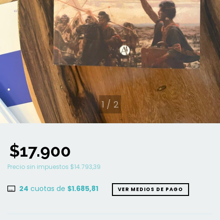
1
/
2
$17.900
Precio sin impuestos
$14.793,39
24
cuotas de
$1.685,81
VER MEDIOS DE PAGO