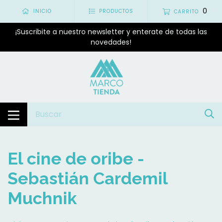
0
INICIO
PRODUCTOS
CARRITO
¡Suscribite a nuestro newsletter y enterate de todas las
novedades!
El cine de oribe -
Sebastián Cardemil
Muchnik