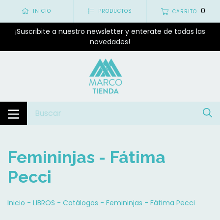
0
INICIO
PRODUCTOS
CARRITO
¡Suscribite a nuestro newsletter y enterate de todas las
novedades!
Femininjas - Fátima
Pecci
Inicio
-
LIBROS
-
Catálogos
-
Femininjas - Fátima Pecci