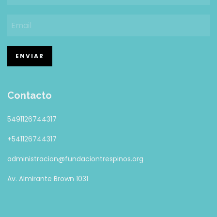
Contacto
5491126744317
+541126744317
administracion@fundaciontrespinos.org
Av. Almirante Brown 1031