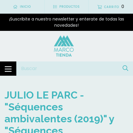
0
INICIO
PRODUCTOS
CARRITO
¡Suscribite a nuestro newsletter y enterate de todas las
novedades!
JULIO LE PARC -
"Séquences
ambivalentes (2019)" y
"Séquences