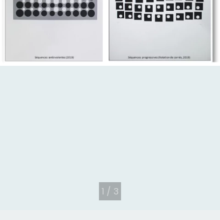
1
/
3