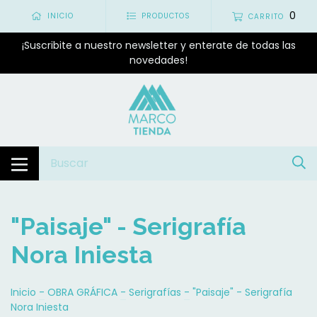
0
INICIO
PRODUCTOS
CARRITO
¡Suscribite a nuestro newsletter y enterate de todas las
novedades!
"Paisaje" - Serigrafía
Nora Iniesta
Inicio
-
OBRA GRÁFICA
-
Serigrafías
-
"Paisaje" - Serigrafía
Nora Iniesta