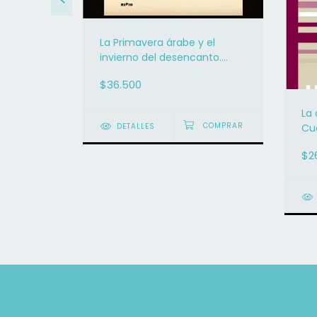
La Primavera árabe y el
invierno del desencanto.
Prácticas artísticas y medios
$36.500
digitales en el Norte de África
y Oriente Medio
aurent
La
DETALLES
Cu
fra
$2