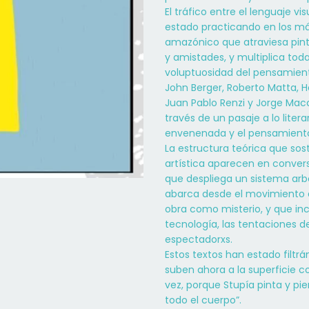
El tráfico entre el lenguaje vi
estado practicando en los má
amazónico que atraviesa pintur
y amistades, y multiplica todas
voluptuosidad del pensamiento:
John Berger, Roberto Matta, Héc
Juan Pablo Renzi y Jorge Macc
través de un pasaje a lo liter
envenenada y el pensamient
La estructura teórica que sos
artística aparecen en conversa
que despliega un sistema arb
abarca desde el movimiento d
obra como misterio, y que inc
tecnología, las tentaciones d
espectadorxs.
Estos textos han estado filtr
suben ahora a la superficie c
vez, porque Stupía pinta y p
todo el cuerpo”.