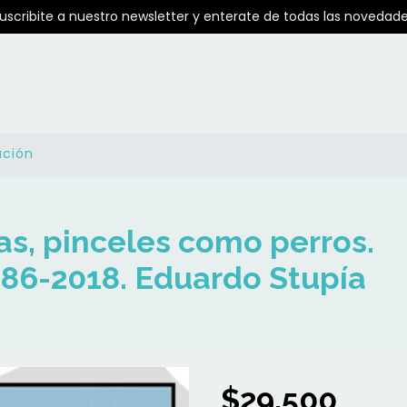
Suscribite a nuestro newsletter y enterate de todas las novedade
ución
s, pinceles como perros.
986-2018. Eduardo Stupía
$29.500