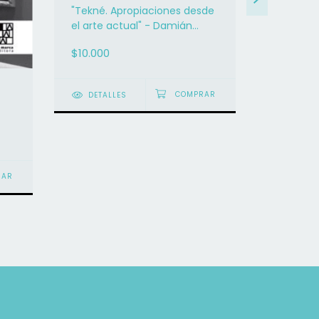
"Tekné. Apropiaciones desde
el arte actual" - Damián
Anache (Comp.)
$10.000
DETALLES
El arte 
Catherine
$26.900
DETAL