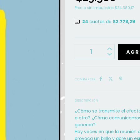
Precio sin impuestos
$24.380,17
24
cuotas de
$2.778,29
COMPARTIR
DESCRIPCIÓN
¿Cómo se transmite el efect
a otro? ¿Cómo comunicamos l
generan?
Hay veces en que la reunión d
provoca un brillo y abre un e