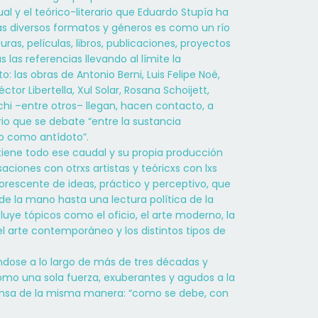
sual y el teórico-literario que Eduardo Stupía ha
s diversos formatos y géneros es como un río
as, películas, libros, publicaciones, proyectos
 las referencias llevando al límite la
 las obras de Antonio Berni, Luis Felipe Noé,
tor Libertella, Xul Solar, Rosana Schoijett,
hi –entre otros– llegan, hacen contacto, a
ario que se debate “entre la sustancia
o como antídoto”.
tiene todo ese caudal y su propia producción
ciones con otrxs artistas y teóricxs con lxs
orescente de ideas, práctico y perceptivo, que
e la mano hasta una lectura política de la
luye tópicos como el oficio, el arte moderno, la
el arte contemporáneo y los distintos tipos de
ándose a lo largo de más de tres décadas y
omo una sola fuerza, exuberantes y agudos a la
iensa de la misma manera: “como se debe, con