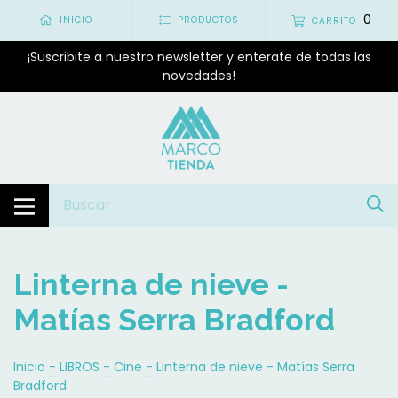
0
INICIO
PRODUCTOS
CARRITO
¡Suscribite a nuestro newsletter y enterate de todas las
novedades!
Linterna de nieve -
Matías Serra Bradford
Inicio
-
LIBROS
-
Cine
-
Linterna de nieve - Matías Serra
Bradford