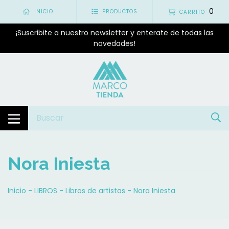
0
INICIO
PRODUCTOS
CARRITO
¡Suscribite a nuestro newsletter y enterate de todas las
novedades!
Nora Iniesta
Inicio
-
LIBROS
-
Libros de artistas
-
Nora Iniesta