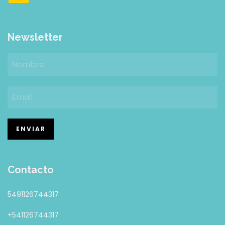
Newsletter
Contacto
5491126744317
+541126744317