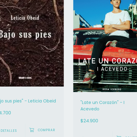
jo sus pies" - Leticia Obeid
"Late un Corazón" - I
Acevedo
4.700
$24.900
DETALLES