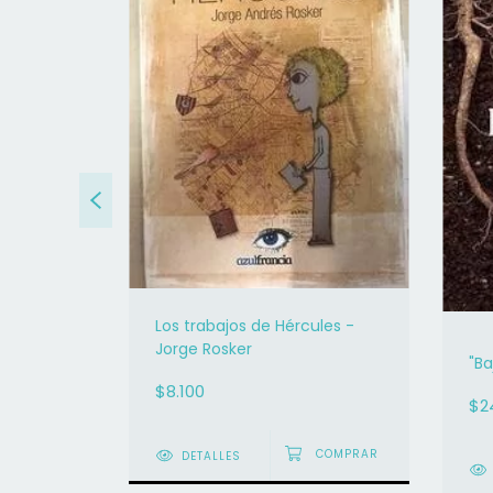
Los trabajos de Hércules -
Lila
Jorge Rosker
"Ba
$8.100
$2
DETALLES