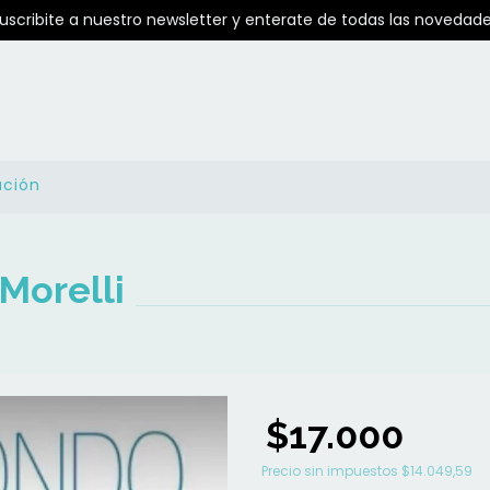
Suscribite a nuestro newsletter y enterate de todas las novedade
ución
Morelli
$17.000
Precio sin impuestos
$14.049,59