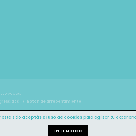
reservados.
gresá acá.
/
Botón de arrepentimiento
 este sitio
aceptás el uso de cookies
para agilizar tu experie
ENTENDIDO