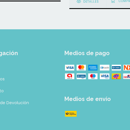
DETALLES
gación
Medios de pago
tos
to
Medios de envío
a de Devolución