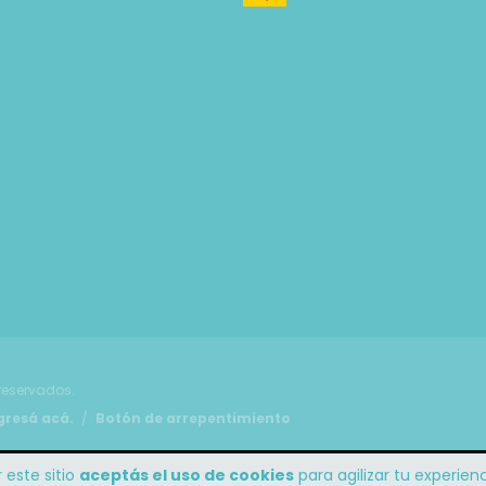
reservados.
gresá acá.
/
Botón de arrepentimiento
 este sitio
aceptás el uso de cookies
para agilizar tu experie