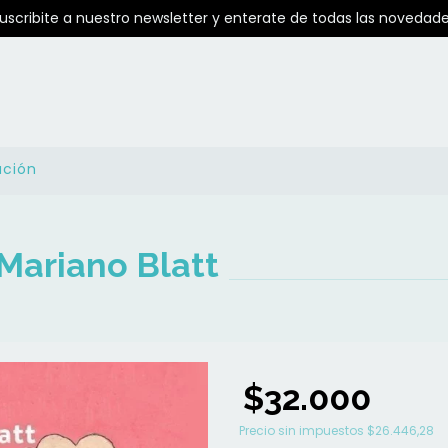
Suscribite a nuestro newsletter y enterate de todas las novedade
ución
 Mariano Blatt
$32.000
Precio sin impuestos
$26.446,28