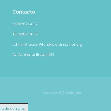
Contacto
5491126744317
+541126744317
administracion@fundaciontrespinos.org
Av. Almirante Brown 1031
ncia de compra.