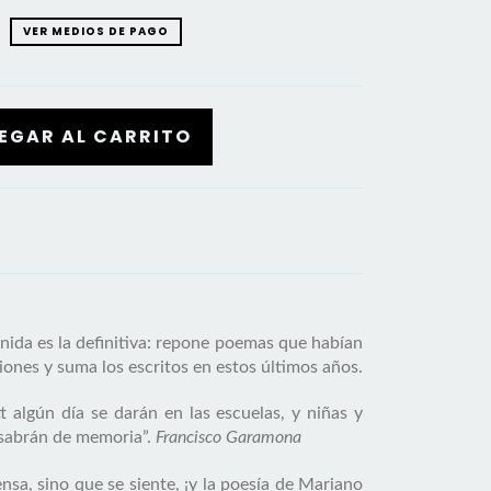
VER MEDIOS DE PAGO
nida es la definitiva: repone poemas que habían
iones y suma los escritos en estos últimos años.
 algún día se darán en las escuelas, y niñas y
 sabrán de memoria”.
Francisco Garamona
nsa, sino que se siente, ¡y la poesía de Mariano