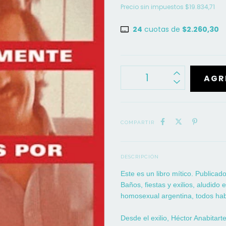
Precio sin impuestos
$19.834,71
24
cuotas de
$2.260,30
COMPARTIR
DESCRIPCIÓN
Este es un libro mítico. Publica
Baños, fiestas y exilios, aludido
homosexual argentina, todos habl
Desde el exilio, Héctor Anabitar