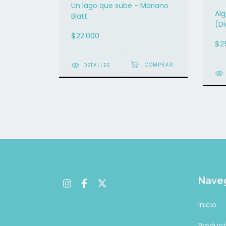
Un lago que sube - Mariano
ernando
Al
Blatt
(Di
Bla
$22.000
$2
DETALLES
Nave
Inicio
Produc