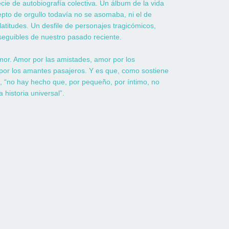
cie de autobiografía colectiva. Un álbum de la vida
epto de orgullo todavía no se asomaba, ni el de
latitudes. Un desfile de personajes tragicómicos,
onseguibles de nuestro pasado reciente.
mor. Amor por las amistades, amor por los
por los amantes pasajeros. Y es que, como sostiene
o, “no hay hecho que, por pequeño, por íntimo, no
 historia universal”.