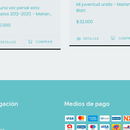
Mi juventud unida - Maria
guna vez pensé esto
Blatt
arios 2012-2021) - Mariano
tt
$32.000
5.000
DETALLES
DETALLES
gación
Medios de pago
tos