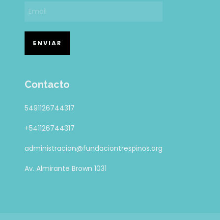
Contacto
5491126744317
+541126744317
administracion@fundaciontrespinos.org
Av. Almirante Brown 1031