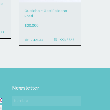
no
"Late un 
Gualicho - Gael Policano
Acevedo
Rossi
$24.900
$20.000
DETAL
DETALLES
Newsletter