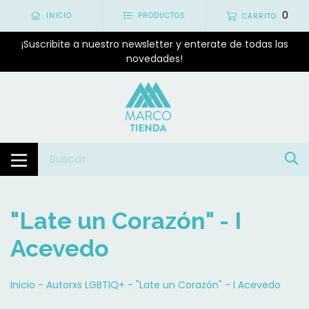
0
INICIO
PRODUCTOS
CARRITO
¡Suscribite a nuestro newsletter y enterate de todas las
novedades!
"Late un Corazón" - I
Acevedo
Inicio
-
Autorxs LGBTIQ+
-
"Late un Corazón" - I Acevedo