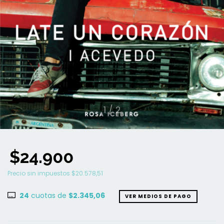
1
/
2
$24.900
Precio sin impuestos
$20.578,51
24
cuotas de
$2.345,06
VER MEDIOS DE PAGO